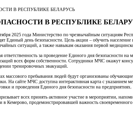
НОСТИ В РЕСПУБЛИКЕ БЕЛАРУСЬ
ЗОПАСНОСТИ В РЕСПУБЛИКЕ БЕЛАР
нтября 2025 года Министерство по чрезвычайным ситуациям Рес
дят Единый день безопасности. Цель акции – обучить население
ычайных ситуаций, а также навыкам оказания первой медицинск
я ответственность за проведение Единого дня безопасности на м
изаций всех форм собственности. Сотрудники МЧС окажут консу
дении тренировочных эвакуаций.
тах массового пребывания людей будут организованы обучающие
ки. На сайте МЧС доступна интерактивная карта с указанием м
товки и проведения Единого дня безопасности на предприятиях.
изывает всех принять активное участие в мероприятии, напомин
едии в Кемерово, продемонстрировавшей важность своевременног