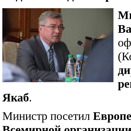
Ми
В
оф
(К
ди
ре
Якаб
.
Министр посетил
Европе
Всемирной организации