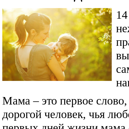
14
не
пр
вы
са
на
Мама – это первое слово,
дорогой человек, чья люб
первых дней жизни мама о