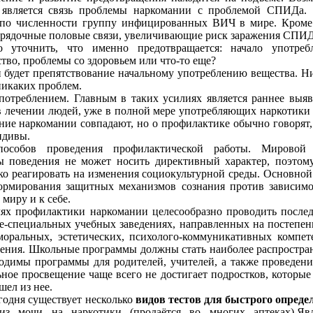
 является связь проблемы наркомании с проблемой СПИДа. 
 по численности группу инфицированных ВИЧ в мире. Кроме 
порядочные половые связи, увеличивающие риск заражения СПИ
 уточнить, что именно предотвращается: начало употребл
тво, проблемы со здоровьем или что-то еще?
 будет препятствование начальному употреблению вещества. Н
 никаких проблем.
потреблением. Главным в таких усилиях является раннее выя
в лечении людей, уже в полной мере употребляющих наркотики
ние наркомании совпадают, но о профилактике обычно говорят,
цидивы.
пособов проведения профилактической работы. Мировой
ы поведения не может носить директивный характер, поэтом
бко реагировать на изменения социокультурной среды. Основной
ормирования защитных механизмов сознания против зависимог
 миру и к себе.
ях профилактики наркомании целесообразно проводить послед
е-специальных учебных заведениях, направленных на постепе
оральных, эстетических, психолого-коммуникативных компет
ения. Школьные программы должны стать наиболее распростра
одимы программы для родителей, учителей, а также проведени
ное просвещение чаще всего не достигает подростков, которые 
шел из нее.
годня существует несколько
видов тестов для быстрого опред
лиз мочи на наркотики (продаётся во многих аптеках).Яв