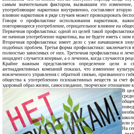
самым значительным фактором, вызвавшим это изменение,
употребляющие наркотики внутривенно, составляют вторую
влияние наркотиков в ряде случаев может провоцировать бес
Говоря о профилактике использования наркотиков, важно
повторяющееся употребление, отрицательное влияние на общес
Первичная профилактика: одной из целей такой профилактики
не начиная употребление наркотика, вы не будете иметь с ним
Вторичная профилактика: имеет дело с уже начавшимся злоу
подобных проблем. Третья форма профилактики: заключается 
полностью зависимых от них. Третичная профилактика и лече
инцидент случается впервые, а о лечении, когда случаются ре
Крайне важным представляется определение цели и с
антиаддиктивных компаний показал, что изменение культур
вовлеченного управления с обратной связью, призванного ги
общества к употреблению психоактивных веществ за счет ф
здоровый образ жизни, самосозидание, творческое отношение к
В цел
средн
общем
повед
необх
школь
или у
На се
–ана