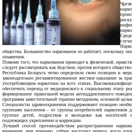
Чрез
нарк
прои
риску
инфек
нарко
Среди
случа
Нарко
общества. Большинство наркоманов не работает, поскольку они
опьянения.
Помимо того, что наркомания приводит к физической, нравст
следует рассматривать как бедствие, против которого общест
Республика Беларусь четко определила свою позицию и мер
законодательно регламентированное жесткое наказание за хр
употребляющим наркотики на всех этапах. Высококвалифици
обеспечить переход от медицинского к социальному этапу ре
формирование правильной модели антиаддиктивного поведен
программа заместительной терапии метадоном, основной цель
Специалисты здравоохранения поддерживают позицию необхо
группами населения – от группы потребителей наркотиков д
группах детей, подростков и молодежи как носителей не
подлежащих укреплению и коррекции.
Лучший способ противодействия распространению наркома
внимания, чем лечению, сейчас наступил период, когда изу