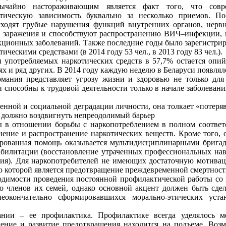
вычайно настораживающим является факт того, что совр
отическую зависимость буквально за несколько приемов. По
сходят грубые нарушения функций внутренних органов, нерв
 заражения и способствуют распространению ВИЧ–инфекции, в
ционных заболеваний. Также последние годы было зарегистрир
тическими средствами (в 2014 году 53 чел., в 2013 году 83 чел.).
 употребляемых наркотических средств в 57,7% остается опий
ях и ряд других. В 2014 году каждую неделю в Беларуси появля
мания представляет угрозу жизни и здоровью не только для 
 способны к трудовой деятельности только в начале заболевани
венной и социальной деградации личности, она толкает «потер
во должно воздвигнуть непреодолимый барьер
ы в отношении борьбы с наркопотреблением в полном соотве
анение и распространение наркотических веществ. Кроме того
рованная помощь оказывается мультидисциплинарными бригада
абилитации (восстановление утраченных профессиональных нав
ия). Для наркопотребителей не имеющих достаточную мотиваци
ю которой является предотвращение преждевременной смертност
димости проведения постоянной профилактической работы со
о членов их семей, однако основной акцент должен быть сде
окончательно сформировавшихся морально-этических устан
нии – ее профилактика. Профилактике всегда уделялось м
чение и развитие предотвращения находится на подъеме. Воз