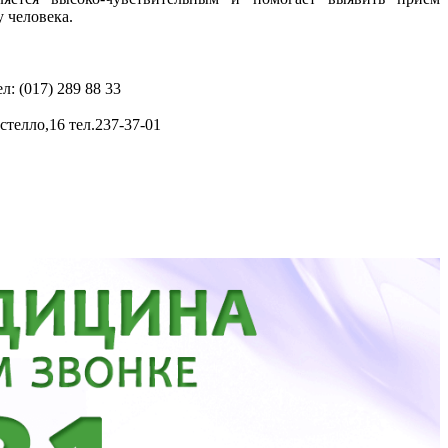
у человека.
: (017) 289 88 33
стелло,16 тел.237-37-01