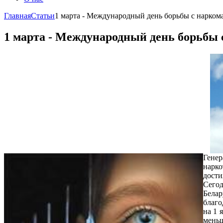
Главная
Статьи
1 марта - Международный день борьбы с нарком
1 марта - Международный день борьбы 
Генер
нарко
дости
Сего
Белар
благо
на 1 
меньш