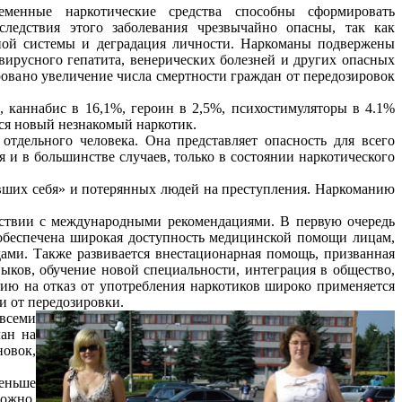
еменные наркотические средства способны сформировать
следствия этого заболевания чрезвычайно опасны, так как
ной системы и деградация личности. Наркоманы подвержены
ирусного гепатита, венерических болезней и других опасных
овано увеличение числа смертности граждан от передозировок
, каннабис в 16,1%, героин в 2,5%, психостимуляторы в 4.1%
лся новый незнакомый наркотик.
отдельного человека. Она представляет опасность для всего
я и в большинстве случаев, только в состоянии наркотического
явших себя» и потерянных людей на преступления. Наркоманию
тствии с международными рекомендациями. В первую очередь
, обеспечена широкая доступность медицинской помощи лицам,
ми. Также развивается внестационарная помощь, призванная
ыков, обучение новой специальности, интеграция в общество,
ю на отказ от употребления наркотиков широко применяется
и от передозировки.
 всеми
лан на
овок,
еньше
можно,