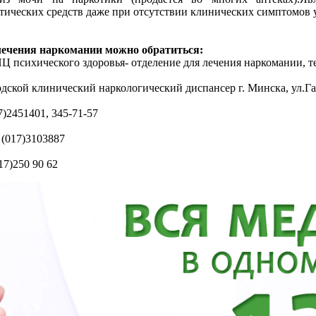
тических средств даже при отсутствии клинических симптомов 
лечения наркомании можно обратиться:
Ц психического здоровья- отделение для лечения наркомании, тел
одской клинический наркологический диспансер г. Минска, ул.Га
)2451401, 345-71-57
 (017)3103887
17)250 90 62