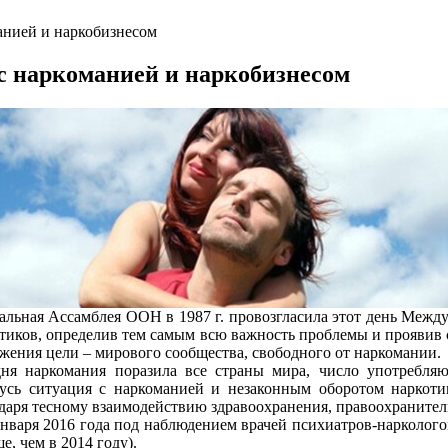
анией и наркобизнесом
с наркоманией и наркобизнесом
альная Ассамблея ООН в 1987 г. провозгласила этот день Меж
тиков, определив тем самым всю важность проблемы и проявив
жения цели – мирового сообщества, свободного от наркомании.
дня наркомания поразила все страны мира, число употребля
усь ситуация с наркоманией и незаконным оборотом наркоти
даря тесному взаимодействию здравоохранения, правоохранител
января 2016 года под наблюдением врачей психиатров-нарколого
е, чем в 2014 году).