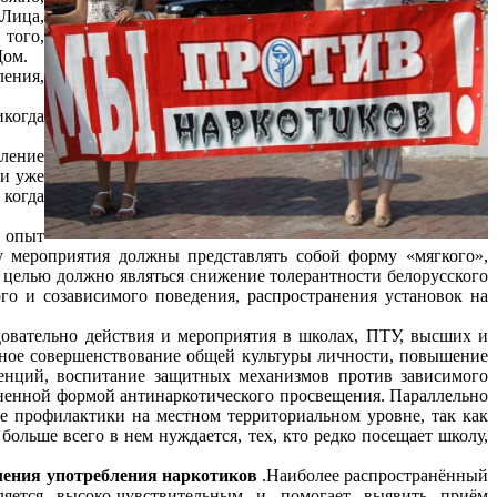
Лица,
того,
Дом.
ения,
икогда
вление
 и уже
 когда
 опыт
у мероприятия должны представлять собой форму «мягкого»,
 целью должно являться снижение толерантности белорусского
о и созависимого поведения, распространения установок на
овательно действия и мероприятия в школах, ПТУ, высших и
нное совершенствование общей культуры личности, повышение
енций, воспитание защитных механизмов против зависимого
ненной формой антинаркотического просвещения. Параллельно
е профилактики на местном территориальном уровне, так как
больше всего в нем нуждается, тех, кто редко посещает школу,
еления употребления наркотиков
.Наиболее распространённый
ляется высоко-чувствительным и помогает выявить приём