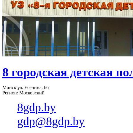
8 городская детская п
Минск ул. Есенина, 66
Регион: Московский
8gdp.by
gdp@8gdp.by