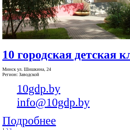
10 городская детская 
Минск ул. Шишкина, 24
Регион: Заводской
10gdp.by
info@10gdp.by
Подробнее
1
2
3