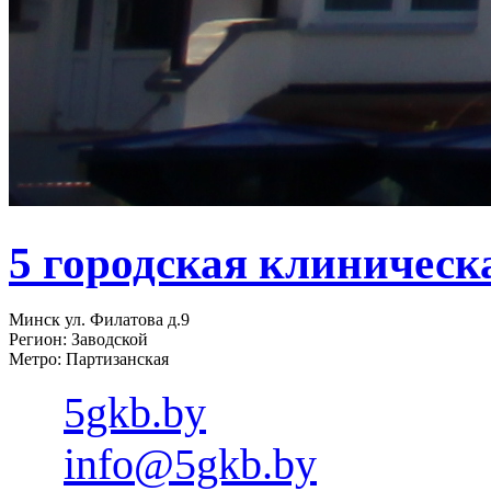
5 городская клиническ
Минск ул. Филатова д.9
Регион: Заводской
Метро: Партизанская
5gkb.by
info@5gkb.by