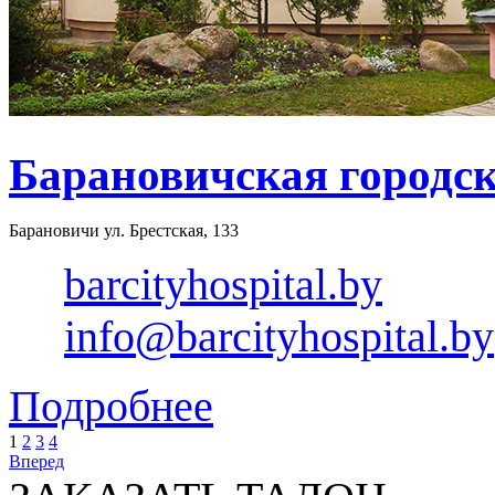
Барановичская городс
Барановичи ул. Брестская, 133
barcityhospital.by
info@barcityhospital.by
Подробнее
1
2
3
4
Вперед