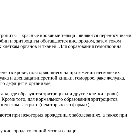
троциты – красные кровяные тельца - являются переносчиками
обин и эритроциты обогащаются кислородом, затем током
к клеткам органов и тканей. Для образования гемоглобина
оличеств крови, повторяющиеся на протяжении нескольких
удка и двенадцатиперстной кишки, геморрое, раке желудка,
го дефицит в организме;
ана, где образуются эритроциты и другие клетки крови),
 Кроме того, для нормального образования эритроцитов
ническом гастрите (некоторых его формах);
аются при некоторых врожденных заболеваниях, а также при
у кислорода головной мозг и сердце.