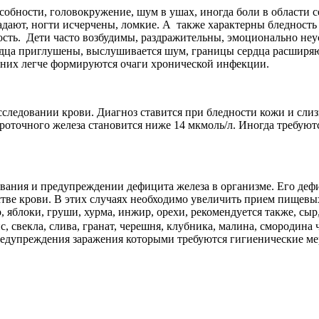
обности, головокружение, шум в ушах, иногда боли в области с
адают, ногти исчерчены, ломкие. А также характерны бледность
ость. Дети часто возбудимы, раздражительны, эмоционально не
рдца приглушены, выслушивается шум, границы сердца расширяют
 них легче формируются очаги хронической инфекции.
сследовании крови. Диагноз ставится при бледности кожи и сл
вороточного железа становится ниже 14 мкмоль/л. Иногда требу
вания и предупреждении дефицита железа в организме. Его дефи
тве крови. В этих случаях необходимо увеличить прием пищевых
, яблоки, груши, хурма, инжир, орехи, рекомендуется также, сыр,
с, свекла, слива, гранат, черешня, клубника, малина, смородина 
предупреждения заражения которыми требуются гигиенические ме