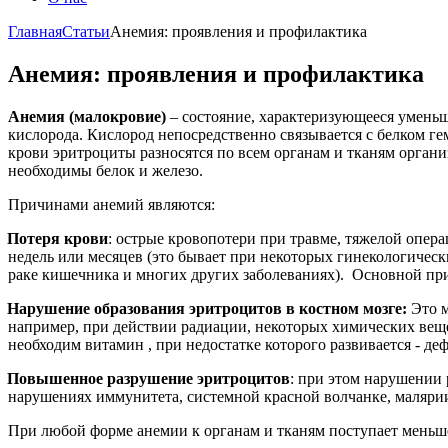
Главная
Статьи
Анемия: проявления и профилактика
Анемия: проявления и профилактика
Анемия (малокровие)
– состояние, характеризующееся уменьш
кислорода. Кислород непосредственно связывается с белком г
крови эритроциты разносятся по всем органам и тканям организ
необходимы белок и железо.
Причинами анемий являются:
Потеря крови
: острые кровопотери при травме, тяжелой опер
недель или месяцев (это бывает при некоторых гинекологическ
раке кишечника и многих других заболеваниях). Основной прич
Нарушение образования эритроцитов в костном мозге:
Это м
например, при действии радиации, некоторых химических веще
необходим витамин
, при недостатке которого развивается
- де
Повышенное разрушение эритроцитов
: при этом нарушении
нарушениях иммунитета, системной красной волчанке, малярии
При любой форме анемии к органам и тканям поступает меньше 