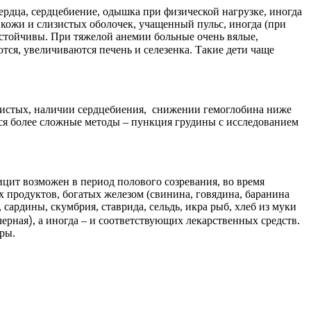
ердца, сердцебиение, одышка при физической нагрузке, иногда
 кожи и слизистых оболочек, учащенный пульс, иногда (при
устойчивы. При тяжелой анемии больные очень вялые,
ся, увеличиваются печень и селезенка. Такие дети чаще
изистых, наличии сердцебиения, снижении гемоглобина ниже
ются более сложные методы – пункция грудины с исследованием
цит возможен в период полового созревания, во время
 продуктов, богатых железом (свинина, говядина, баранина
 сардины, скумбрия, ставрида, сельдь, икра рыб, хлеб из муки
)
черная
, а иногда – и соответствующих лекарственных средств.
ры.