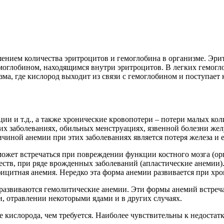
ением количества эритроцитов и гемоглобина в организме. Эри
емоглобином, находящимся внутри эритроцитов. В легких гемогл
ма, где кислород выходит из связи с гемоглобином и поступает 
ации и т.д., а также хронические кровопотери – потери малых к
их заболеваниях, обильных менструациях, язвенной болезни жел
иной анемии при этих заболеваниях является потеря железа и е
ожет встречаться при повреждении функции костного мозга (орг
ств, при ряде врожденных заболеваний (апластические анемии).
фицитная анемия. Нередко эта форма анемии развивается при хро
 развиваются гемолитические анемии. Эти формы анемий встреч
, отравлении некоторыми ядами и в других случаях.
кислорода, чем требуется. Наиболее чувствительны к недостатк