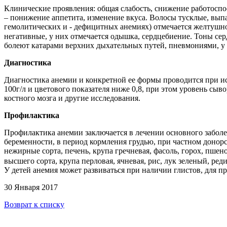
Клинические проявления: общая слабость, снижение работоспос
– понижение аппетита, изменение вкуса. Волосы тусклые, вып
гемолитических и
- дефицитных анемиях) отмечается желтушн
негативные, у них отмечается одышка, сердцебиение. Тоны се
болеют катарами верхних дыхательных путей, пневмониями, у
Диагностика
Диагностика анемии и конкретной ее формы проводится при и
100г/л и цветового показателя ниже 0,8, при этом уровень сы
костного мозга и другие исследования.
Профилактика
Профилактика анемии заключается в лечении основного заболе
беременности, в период кормления грудью, при частном донорс
нежирные сорта, печень,
крупа гречневая, фасоль, горох, пшено
высшего сорта, крупа перловая, ячневая, рис, лук зеленый, реди
У детей анемия может развиваться при наличии глистов, для 
30 Января 2017
Возврат к списку