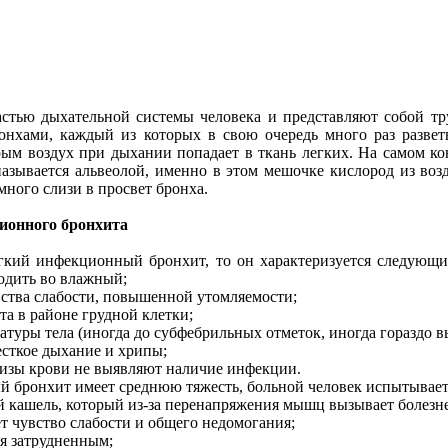
стью дыхательной системы человека и представляют собой тру
онхами, каждый из которых в свою очередь много раз разветв
рым воздух при дыхании попадает в ткань легких. На самом к
азывается альвеолой, именно в этом мешочке кислород из воз
ного слизи в просвет бронха.
онного бронхита
егкий инфекционный бронхит, то он характеризуется следующи
ходить во влажный;
ства слабости, повышенной утомляемости;
та в районе грудной клетки;
туры тела (иногда до субфебрильных отметок, иногда гораздо 
сткое дыхание и хрипы;
лизы крови не выявляют наличие инфекции.
й бронхит имеет среднюю тяжесть, больной человек испытыва
й кашель, который из-за перенапряжения мышц вызывает болезн
т чувство слабости и общего недомогания;
ся затрудненным;