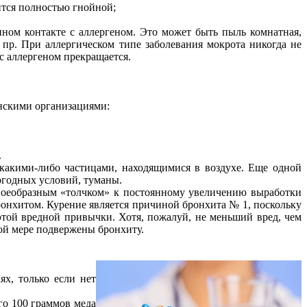
ится полностью гнойной;
нном контакте с аллергеном. Это может быть пыль комнатная,
пр. При аллергическом типе заболевания мокрота никогда не
 с аллергеном прекращается.
инскими организациями:
.
 какими-либо частицами, находящимися в воздухе. Еще одной
погодных условий, туманы.
своеобразным «толчком» к постоянному увеличению выработки
бронхитом. Курение является причиной бронхита № 1, поскольку
 этой вредной привычки. Хотя, пожалуй, не меньший вред, чем
шой мере подвержены бронхиту.
х, только если нет
го 100 граммов меда