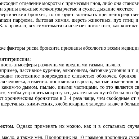
оисходит отделение мокроты с примесями гноя, либо она станов
и хрипы влажные мелкопузырчатые и сухие, дыхание жесткое.
лергический бронхит, то он будет возникать при непосредстве
апахи парфюма, бытовая химия, шерсть животных, пух птиц и 
ак правило, вся симптоматика исчезает после того, как контакт
иже факторы риска бронхита признаны абсолютно всеми медиц
-антитрипсина;
енность атмосферы различными вредными газами, пылью.
пример, пассивное курение, алкоголизм, бытовые условия и т. д
оисходит постоянное повреждение слизистых оболочек, бронхов
ля человека, а именно: постоянная сырость, частые изменения 
 каким-то дымом, пылью, иными частицами, то это является 
 того, чтобы устранить мокроту из дыхательных путей больного 
ают хроническим бронхитом в 3–4 раза чаще, чем свободные от
и шерстяных, химических, хлебопекарных заводов также в боль
ктом. Однако применять их можно, как и в остальных случая
 масло, а также мёд. Пропорции: на 10 граммов прополиса сухо