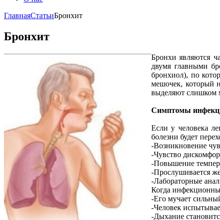
Главная
Статьи
Бронхит
Бронхит
Бронхи являются ча
двумя главными бр
бронхиол), по кото
мешочек, который н
выделяют слишком м
Симптомы инфекци
Если у человека л
болезни будет пере
-Возникновение чув
-Чувство дискомфор
-Повышение темпера
-Прослушивается же
-Лабораторные ана
Когда инфекционны
-Его мучает сильны
-Человек испытывае
-Дыхание становит