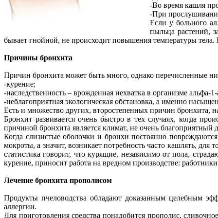
-Во время кашля пр
-При прослушивани
Если у больного ал
пыльца растений, з
бывает гнойной, не происходит повышения температуры тела. К
Причины бронхита
Причин бронхита может быть много, однако перечисленные н
-курение;
-наследственность – врожденная нехватка в организме альфа-1
-неблагоприятная экологическая обстановка, а именно насыщ
Есть и множество других, второстепенных причин бронхита, на
Бронхит развивается очень быстро в тех случаях, когда пр
причиной бронхита является климат, не очень благоприятный д
Когда слизистые оболочки и бронхи постоянно повреждаются
мокроты, а значит, возникает потребность часто кашлять, для
статистика говорит, что курящие, независимо от пола, страд
курение, приносит работа на вредном производстве: работник
Лечение бронхита прополисом
Продукты пчеловодства обладают доказанным целебным эффе
аллергии.
Для приготовления средства понадобится прополис, сливочное