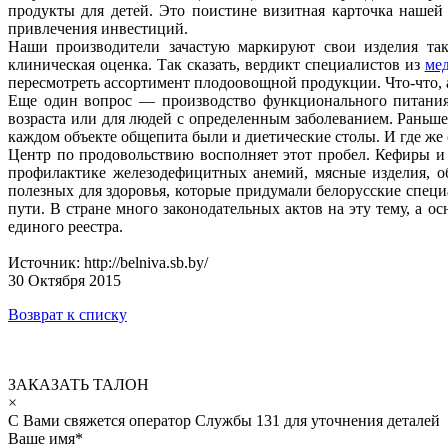
продукты для детей. Это поистине визитная карточка нашей
привлечения инвестиций.
Наши производители зачастую маркируют свои изделия так
клиническая оценка. Так сказать, вердикт специалистов из
ме
пересмотреть ассортимент плодоовощной продукции. Что-что, а
Еще один вопрос — производство функционального питания.
возраста или для людей с определенным заболеванием. Раньше
каждом объекте общепита были и диетические столы. И где же 
Центр по продовольствию восполняет этот пробел. Кефиры и
профилактике железодефицитных анемий, мясные изделия, о
полезных для здоровья, которые придумали белорусские специ
пути. В стране много законодательных актов на эту тему, а 
единого реестра.
Источник: http://belniva.sb.by/
30 Октября 2015
Возврат к списку
ЗАКАЗАТЬ ТАЛОН
×
С Вами свяжется оператор Службы 131 для уточнения деталей
Ваше имя
*