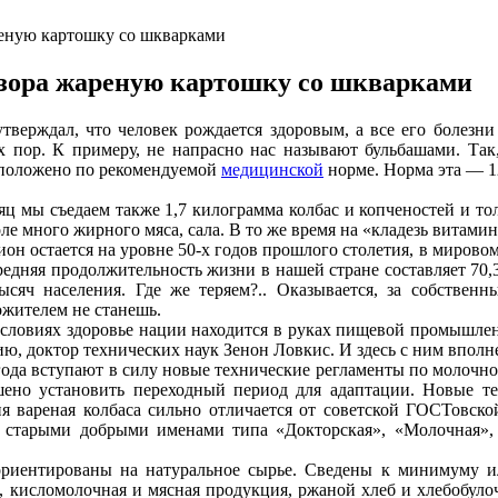
реную картошку со шкварками
изора жареную картошку со шкварками
тверждал, что человек рождается здоровым, а все его болезн
х пор. К примеру, не напрасно нас называют бульбашами. Так,
 положено по рекомендуемой
медицинской
норме. Норма эта — 12
яц мы съедаем также 1,7 килограмма колбас и копченостей и то
оле много жирного мяса, сала. В то же время на «кладезь вита
он остается на уровне 50-х годов прошлого столетия, в мирово
редняя продолжительность жизни в нашей стране составляет 70,3
ысяч населения. Где же теряем?.. Оказывается, за собстве
ожителем не станешь.
словиях здоровье нации находится в руках пищевой промышле
ю, доктор технических наук Зенон Ловкис. И здесь с ним вполн
 года вступают в силу новые технические регламенты по молоч
шено установить переходный период для адаптации. Новые тех
дня вареная колбаса сильно отличается от советской ГОСТовск
е старыми добрыми именами типа «Докторская», «Молочная», 
ориентированы на натуральное сырье. Сведены к минимуму и
кисломолочная и мясная продукция, ржаной хлеб и хлебобулочн