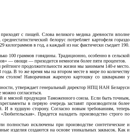
и приходят с пищей. Слова великого медика древности вполне
 среднестатистический белорус потребляет картофеля гораздо
9 килограммов в год, а каждый из нас фактически съедает 190.
лько 100 граммов говядины. Традиционно, особенно в сельской
минов» — овощи — приходится немногим более пяти процентов.
м рейтинге продолжительности жизни мы занимаем 140-е место.
 года. В то же время мы на втором месте в мире по количеству
нным столом! Наворачивая жареную картошку со шкварками у
нности, утверждает генеральный директор НПЦ НАН Беларуси
е можно согласиться.
ной и мясной продукции Таможенного союза. Если быть точным,
регламенты в первую очередь заставят производителя более
ой. И в худшую сторону. Согласно новым требованиям, теперь
«Любительская». Придется наладить производство строго по
ли полностью исключены при производстве синтетические и
ые изделия создаются на основе уникальных заквасок. Как и