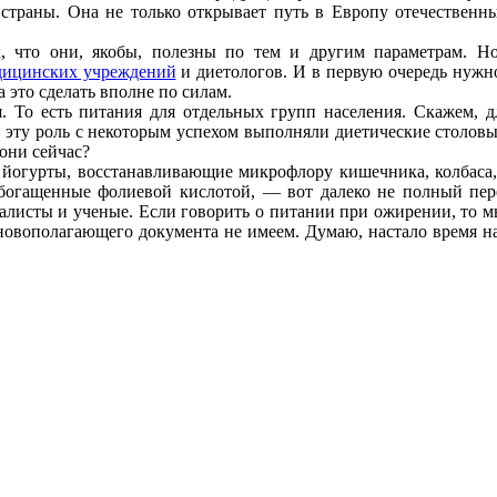
 страны. Она не только открывает путь в Европу отечественн
, что они, якобы, полезны по тем и другим параметрам. Н
дицинских учреждений
и диетологов. И в первую очередь нуж
 это сделать вполне по силам.
 То есть питания для отдельных групп населения. Скажем, 
 эту роль с некоторым успехом выполняли диетические столовы
они сейчас?
 йогурты, восстанавливающие микрофлору кишечника, колбаса
богащенные фолиевой кислотой, — вот далеко не полный пер
алисты и ученые. Если говорить о питании при ожирении, то мы
основополагающего документа не имеем. Думаю, настало время н