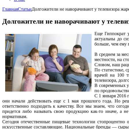
Главная
Статьи
Долгожители не наворачивают у телевизора жа
Долгожители не наворачивают у телев
Еще Гиппократ у
актуальны до си
больше, чем ему
В среднем за мес
местности, на ст
Словом, наш раци
По статистике, с
врачей на 100 т
телевизора, долг
В современных у
по продовольстви
С 1 января 2016
они начали действовать еще с 1 мая прошлого года. Но ре
ответственно подходить к качеству. Все мы знаем, что сего
придется либо называть свою продукцию как-то иначе, а н
нормативам.
Сегодня отечественные пищевые технологии стопроцентно 
искусственные составляющие. Национальные бренды — сыры, 