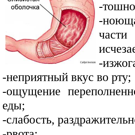
-тошно
-ноюща
части
исчеза
-изжог
-неприятный вкус во рту;
-ощущение переполненн
еды;
-слабость, раздражитель
-рвота;