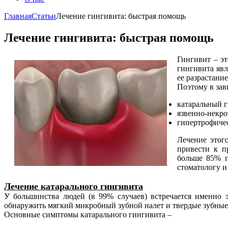
Главная
Статьи
Лечение гингивита: быстрая помощь
Лечение гингивита: быстрая помощь
Гингивит – э
гингивита явл
ее разрастание
Поэтому в за
катаральный г
язвенно-некро
гипертрофиче
Лечение этог
привести к п
больше 85% п
стоматологу и
Лечение катарального гингивита
У большинства людей (в 99% случаев) встречается именно 
обнаружить мягкий микробный зубной налет и твердые зубные
Основные симптомы катарального гингивита –