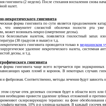
я гингивита (2 недели). После стихания воспаления снова начат
бной налет.
но-некротического гингивита
ческиая форма гингивита по сути является продолжением катар
о, что иммунитет слизистой оболочки полости рта уже 
и, может возникать некроз (омертвение десны).
тся белесоватым налетом, появляется гнилостный запах из
ература (38 градусов и выше) и т.д.
-некротического гингивита проводится только в
медицинском у
хирургическое удаление некротического налета, системная ант
истой десны, и т.д.
трофического гингивита
я форма гингивита чаще всего встречается при эндокринных 
ависающих краях пломб и коронок. В некоторых случаях гипе
 и фиброзная. Соответственно, методы лечения будут зависеть 
этом случае отек десневых сосочков будет в области всех или 
чения необходимо провести удаление зубных отложений и против
 применяют склерозирующую терапию: на фоне обезболивания 
льфата магния, 10% р-р хлорида кальция. В каждый сосочек вво