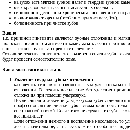
на зубах есть мягкий зубной налет и твердый зубной каме
отек краевой части десны и межзубных сосочков,
синюшность десны при хроническом воспалении и покрас
кровоточивость десны (особенно при чистке зубов),
болезненность при чистке зубов.
Важно:
Т.к. причиной гингивита являются зубные отложения и мягк
полоскать полость рта антисептиками, мазать десны противов
снова – стоит вам только прекратить лечение.
Основное лечение гингивита заключается в снятии зубных от
будет провести самостоятельно дома.
Как лечить гингивит: этапы
Удаление твердых зубных отложений –
как лечить гингивит правильно – мы уже рассказали.
отложений. Вылечить воспаление без удаления причин
отложения при помощи ультразвука.
После снятия отложений ультразвуком зубы становятся 
профессиональной чистки зубов стоматолог обязатель
специальной пастой. Если этого не сделать, то зубные о
все прилипает.
Если отложений немного и воспаление небольшое, то уль
десен значительное, а на зубах много особенно подд