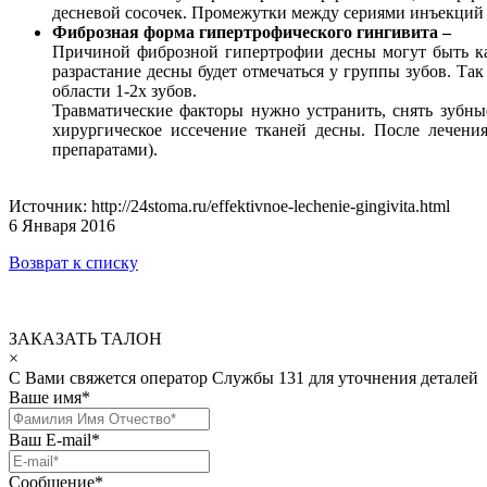
десневой сосочек. Промежутки между сериями инъекций 
Фиброзная форма гипертрофического гингивита –
Причиной фиброзной гипертрофии десны могут быть как
разрастание десны будет отмечаться у группы зубов. Т
области 1-2х зубов.
Травматические факторы нужно устранить, снять зубн
хирургическое иссечение тканей десны. После лечени
препаратами).
Источник: http://24stoma.ru/effektivnoe-lechenie-gingivita.html
6 Января 2016
Возврат к списку
ЗАКАЗАТЬ ТАЛОН
×
С Вами свяжется оператор Службы 131 для уточнения деталей
Ваше имя
*
Ваш E-mail
*
Сообщение
*