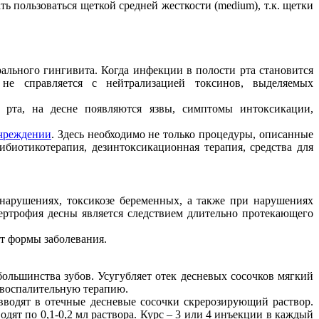
ь пользоваться щеткой средней жесткости (medium), т.к. щетки
ального гингивита. Когда инфекции в полости рта становится
не справляется с нейтрализацией токсинов, выделяемых
о рта, на десне появляются язвы, симптомы интоксикации,
чреждении
. Здесь необходимо не только процедуры, описанные
ибиотикотерапия, дезинтоксикационная терапия, средства для
нарушениях, токсикозе беременных, а также при нарушениях
ртрофия десны является следствием длительно протекающего
от формы заболевания.
большинства зубов. Усугубляет отек десневых сосочков мягкий
овоспалительную терапию.
вводят в отечные десневые сосочки скрерозирующий раствор.
дят по 0,1-0,2 мл раствора. Курс – 3 или 4 инъекции в каждый