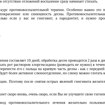
ри отсутствии отложений воспаление сразу начинает стихать.
курс противовоспалительной терапии. Особенно важно это п
, покраснение или синюшность десны. Противовоспалительна
олько если у вас не гингивит, а пародонтит, и нужно про
,
ния составляет 10 дней; обработка десен проводится 2 раза в де
кать рот раствором хлоргексидина (разводить не нужно) в тече
ренести его с пальца на краевую часть десны - как с передней 
у будет более активное слюноотделение, но слюну можно глотать
ии. Поэтому после снятия острых явлений гингивита желател
нет скоро вновь, очень скоро, если Вы не улучшите свою гигиен
од противовоспалительного лечения желательно пользоват