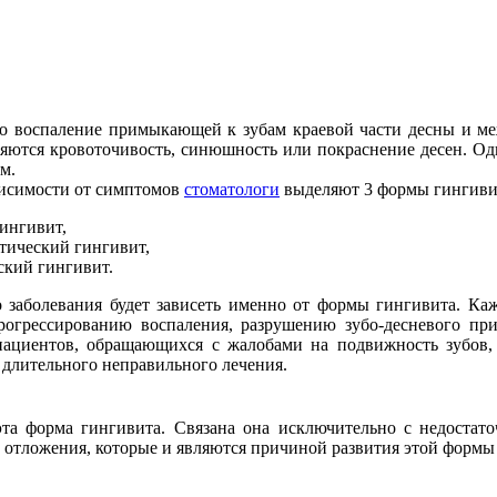
то воспаление примыкающей к зубам краевой части десны и м
яются кровоточивость, синюшность или покраснение десен. Од
м.
висимости от симптомов
стоматологи
выделяют 3 формы гингиви
ингивит,
тический гингивит,
ский гингивит.
о заболевания будет зависеть именно от формы гингивита. Ка
рогрессированию воспаления, разрушению зубо-десневого пр
ациентов, обращающихся с жалобами на подвижность зубов,
 длительного неправильного лечения.
эта форма гингивита. Связана она исключительно с недостато
 отложения, которые и являются причиной развития этой формы