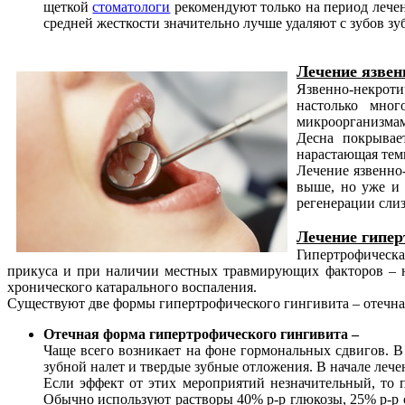
щеткой
стоматологи
рекомендуют только на период лечени
средней жесткости значительно лучше удаляют с зубов зу
Лечение язвен
Язвенно-некроти
настолько мног
микроорганизмам
Десна покрывае
нарастающая темп
Лечение язвенно
выше, но уже и 
регенерации слиз
Лечение гипер
Гипертрофическа
прикуса и при наличии местных травмирующих факторов – н
хронического катарального воспаления.
Существуют две формы гипертрофического гингивита – отечная
Отечная форма гипертрофического гингивита –
Чаще всего возникает на фоне гормональных сдвигов. В 
зубной налет и твердые зубные отложения. В начале ле
Если эффект от этих мероприятий незначительный, то
Обычно используют растворы 40% р-р глюкозы, 25% р-р су