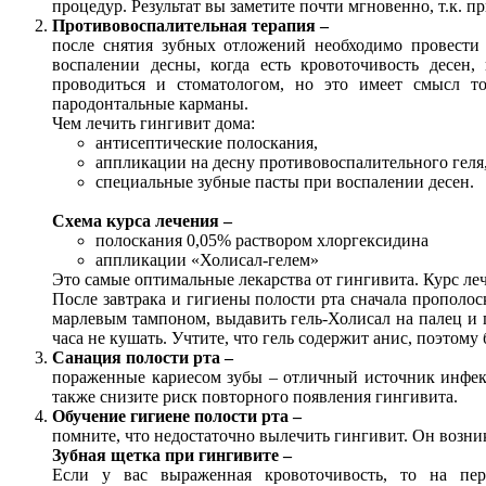
процедур. Результат вы заметите почти мгновенно, т.к. п
Противовоспалительная терапия –
после снятия зубных отложений необходимо провести 
воспалении десны, когда есть кровоточивость десен
проводиться и стоматологом, но это имеет смысл т
пародонтальные карманы.
Чем лечить гингивит дома:
антисептические полоскания,
аппликации на десну противовоспалительного геля
специальные зубные пасты при воспалении десен.
Схема курса лечения –
полоскания 0,05% раствором хлоргексидина
аппликации «Холисал-гелем»
Это самые оптимальные лекарства от гингивита. Курс лече
После завтрака и гигиены полости рта сначала прополос
марлевым тампоном, выдавить гель-Холисал на палец и пе
часа не кушать. Учтите, что гель содержит анис, поэтом
Санация полости рта –
пораженные кариесом зубы – отличный источник инфекц
также снизите риск повторного появления гингивита.
Обучение гигиене полости рта –
помните, что недостаточно вылечить гингивит. Он возник
Зубная щетка при гингивите –
Если у вас выраженная кровоточивость, то на пери