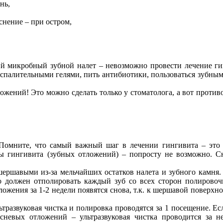
нь,
нение – при остром,
ий микробный зубной налет – невозможно провести лечение ги
оспалительными гелями, пить антибиотики, пользоваться зубным
ложений! Это можно сделать только у стоматолога, а вот прот
 Помните, что самый важный шаг в лечении гингивита – это
ы гингивита (зубных отложений) – попросту не возможно. С
шершавыми из-за мельчайших остатков налета и зубного камня.
но должен отполировать каждый зуб со всех сторон полиров
тложения за 1-2 недели появятся снова, т.к. к шершавой поверхн
тразвуковая чистка и полировка проводятся за 1 посещение. Ес
есневых отложений – ультразвуковая чистка проводится за н