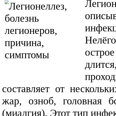
Леги
описы
инфекц
Нелёго
острое
длится
прохо
составляет от нескольк
жар, озноб, головная 
(миалгия). Этот тип инфе