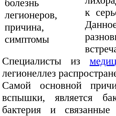
лихора
к сер
Данно
разно
встре
Специалисты из
меди
легионеллез распростране
Самой основной причи
вспышки, является бак
бактерия и связанные