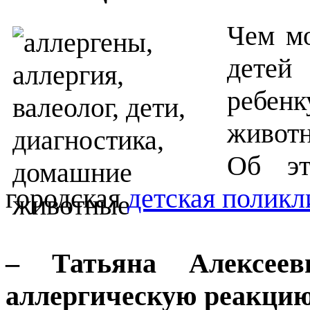
Чем м
детей
ребенк
живот
Об эт
городская
детская поликл
– Татьяна Алексее
аллергическую реакцию