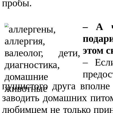
пробы.
– А ч
подар
этом с
– Есл
предо
пушистого друга вполне 
заводить домашних пито
любимцем не только прин