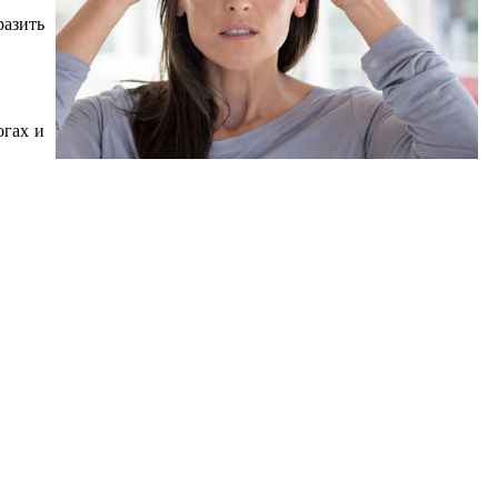
разить
огах и