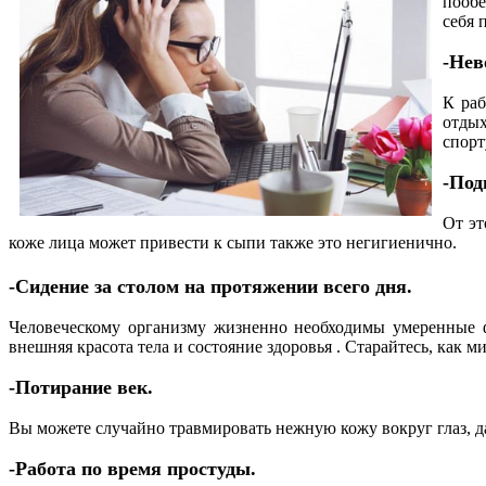
пообе
себя 
-Нев
К раб
отдых
спорт
-Под
От эт
коже лица может привести к сыпи также это негигиенично.
-Сидение за столом на протяжении всего дня.
Человеческому организму жизненно необходимы умеренные ф
внешняя красота тела и состояние здоровья . Старайтесь, как м
-Потирание век.
Вы можете случайно травмировать нежную кожу вокруг глаз, 
-Работа по время простуды.