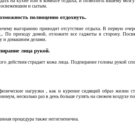
дать на кухне или в комнате отдыха, и позволить вашему мозгу
посвежевшим и сытым.
озможность полноценно отдохнуть.
очему выгоранию приводит отсутствие отдыха. В первую очере
,. По приходу домой, отложите все гаджеты в сторону. Посв
у и домашним делами.
пирание лица рукой.
ого действия страдает кожа лица. Подпирание головы рукой сп
изические нагрузки , как и курение сидящий образ жизни ста
инимум, несколько раз в день больше гулять на свежем воздухе по
данная процедура также негигиенична.