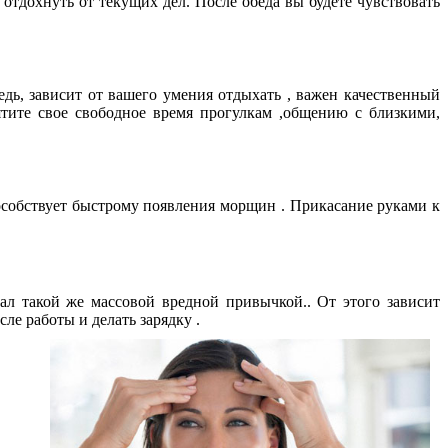
 отдохнуть от текущих дел. После обеда вы будете чувствовать
дь, зависит от вашего умения отдыхать , важен качественный
ятите свое свободное время прогулкам ,общению с близкими,
особствует быстрому появления морщин . Прикасание руками к
л такой же массовой вредной привычкой.. От этого зависит
сле работы и делать зарядку .