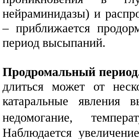
нейраминидазы) и распр
– приближается продор
период высыпаний.
Продромальный период
длиться может от неск
катаральные явления 
недомогание, темпер
Наблюдается увеличени