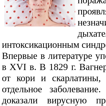
пора
прояв
незна
дых
интоксикационным синдр
Впервые в литературе уп
в XVI в. В 1829 г. Вагне
от кори и скарлатины,
отдельное заболевание
доказали вирусную п