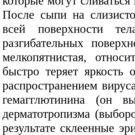
которые могут сливаться 
После сыпи на слизисто
всей поверхности те
разгибательных поверх
мелкопятнистая, относи
быстро теряет яркость 
распространением вирус
гемагглютинина (он вы
дерматотропизма (выбор
результате склеенные эр