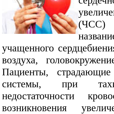
сердечн
увелич
(ЧСС) 
названи
учащенного сердцебиени
воздуха, головокружен
Пациенты, страдающие 
системы, при тахи
недостаточности кро
возникновения увели