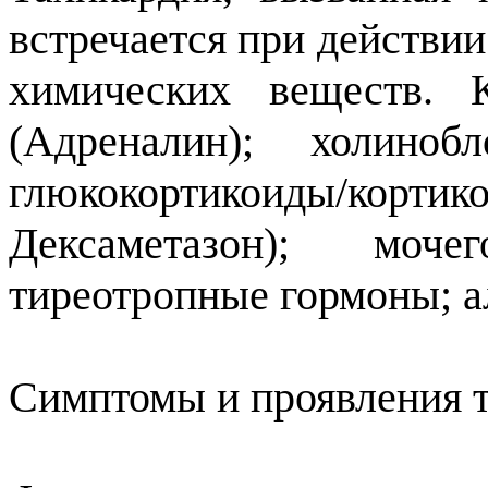
встречается при действи
химических веществ. 
(Адреналин); холиноб
глюкокортикоиды/к
Дексаметазон); моче
тиреотропные гормоны; ал
Симптомы и проявления 