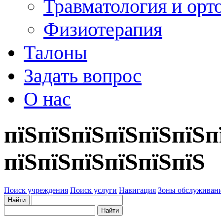
Травматология и орт
Физиотерапия
Талоны
Задать вопрос
О нас
пїЅпїЅпїЅпїЅпїЅпїЅп
пїЅпїЅпїЅпїЅпїЅпїЅ
Поиск учреждения
Поиск услуги
Навигация
Зоны обслуживан