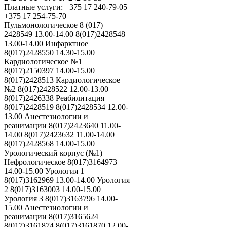
Платные услуги: +375 17 240-79-05
+375 17 254-75-70
Пульмонологическое 8 (017)
2428549 13.00-14.00 8(017)2428548
13.00-14.00 Инфарктное
8(017)2428550 14.30-15.00
Кардиологическое №1
8(017)2150397 14.00-15.00
8(017)2428513 Кардиологическое
№2 8(017)2428522 12.00-13.00
8(017)2426338 Реабилитация
8(017)2428519 8(017)2428534 12.00-
13.00 Анестезиологии и
реанимации 8(017)2423640 11.00-
14.00 8(017)2423632 11.00-14.00
8(017)2428568 14.00-15.00
Урологический корпус (№1)
Нефрологическое 8(017)3164973
14.00-15.00 Урология 1
8(017)3162969 13.00-14.00 Урология
2 8(017)3163003 14.00-15.00
Урология 3 8(017)3163796 14.00-
15.00 Анестезиологии и
реанимации 8(017)3165624
8(017)3161874 8(017)3161870 12.00-