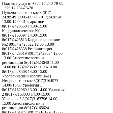
Платные услуги: +375 17 240-79-05
+375 17 254-75-70
Пульмонологическое 8 (017)
2428549 13.00-14.00 8(017)2428548
13.00-14.00 Инфарктное
8(017)2428550 14.30-15.00
Кардиологическое №1
8(017)2150397 14.00-15.00
8(017)2428513 Кардиологическое
№2 8(017)2428522 12.00-13.00
8(017)2426338 Реабилитация
8(017)2428519 8(017)2428534 12.00-
13.00 Анестезиологии и
реанимации 8(017)2423640 11.00-
14.00 8(017)2423632 11.00-14.00
8(017)2428568 14.00-15.00
Урологический корпус (№1)
Нефрологическое 8(017)3164973
14.00-15.00 Урология 1
8(017)3162969 13.00-14.00 Урология
2 8(017)3163003 14.00-15.00
Урология 3 8(017)3163796 14.00-
15.00 Анестезиологии и
реанимации 8(017)3165624
8(017)3161874 8(017)3161870 12.00-