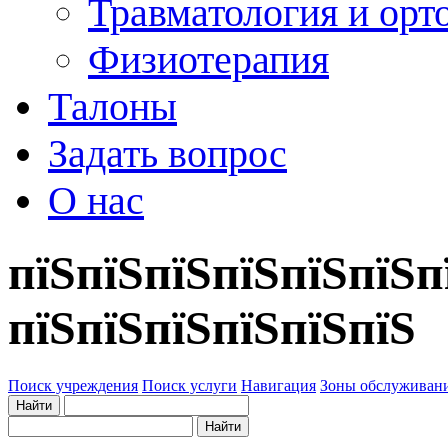
Травматология и орт
Физиотерапия
Талоны
Задать вопрос
О нас
пїЅпїЅпїЅпїЅпїЅпїЅп
пїЅпїЅпїЅпїЅпїЅпїЅ
Поиск учреждения
Поиск услуги
Навигация
Зоны обслуживан