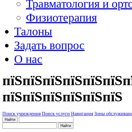
Травматология и орт
Физиотерапия
Талоны
Задать вопрос
О нас
пїЅпїЅпїЅпїЅпїЅпїЅп
пїЅпїЅпїЅпїЅпїЅпїЅ
Поиск учреждения
Поиск услуги
Навигация
Зоны обслуживан