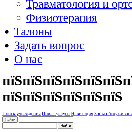
Травматология и орт
Физиотерапия
Талоны
Задать вопрос
О нас
пїЅпїЅпїЅпїЅпїЅпїЅп
пїЅпїЅпїЅпїЅпїЅпїЅ
Поиск учреждения
Поиск услуги
Навигация
Зоны обслуживан