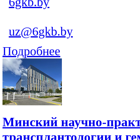
6gkb.by
uz@6gkb.by
Подробнее
Минский научно-практ
трансплантологии и ге