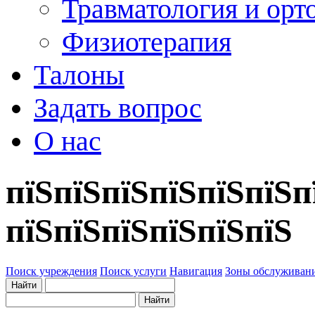
Травматология и орт
Физиотерапия
Талоны
Задать вопрос
О нас
пїЅпїЅпїЅпїЅпїЅпїЅп
пїЅпїЅпїЅпїЅпїЅпїЅ
Поиск учреждения
Поиск услуги
Навигация
Зоны обслуживан