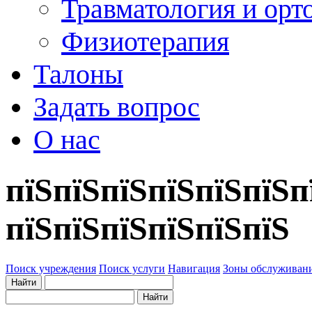
Травматология и орт
Физиотерапия
Талоны
Задать вопрос
О нас
пїЅпїЅпїЅпїЅпїЅпїЅп
пїЅпїЅпїЅпїЅпїЅпїЅ
Поиск учреждения
Поиск услуги
Навигация
Зоны обслуживан