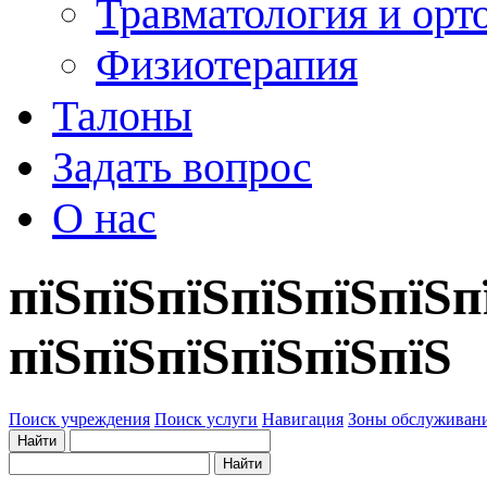
Травматология и орт
Физиотерапия
Талоны
Задать вопрос
О нас
пїЅпїЅпїЅпїЅпїЅпїЅп
пїЅпїЅпїЅпїЅпїЅпїЅ
Поиск учреждения
Поиск услуги
Навигация
Зоны обслуживан