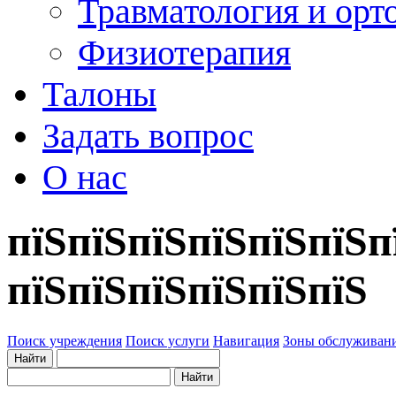
Травматология и орт
Физиотерапия
Талоны
Задать вопрос
О нас
пїЅпїЅпїЅпїЅпїЅпїЅп
пїЅпїЅпїЅпїЅпїЅпїЅ
Поиск учреждения
Поиск услуги
Навигация
Зоны обслуживан