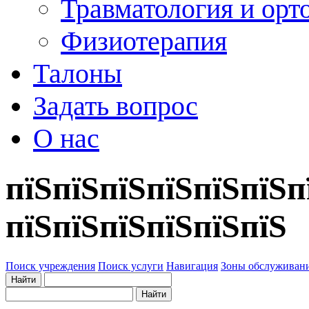
Травматология и орт
Физиотерапия
Талоны
Задать вопрос
О нас
пїЅпїЅпїЅпїЅпїЅпїЅп
пїЅпїЅпїЅпїЅпїЅпїЅ
Поиск учреждения
Поиск услуги
Навигация
Зоны обслуживан