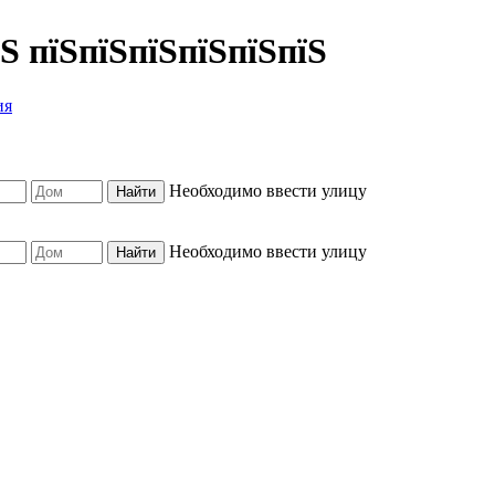
їЅ пїЅпїЅпїЅпїЅпїЅпїЅ
ия
Необходимо ввести улицу
Необходимо ввести улицу