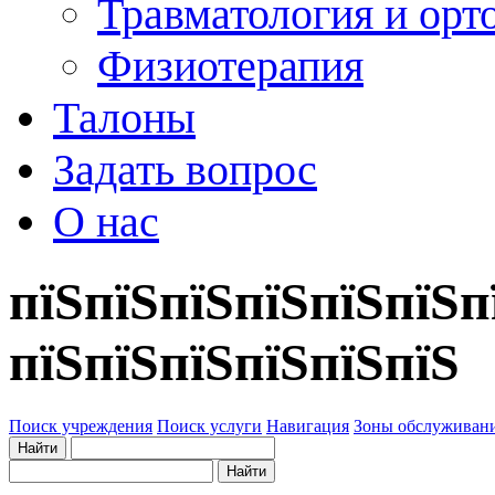
Травматология и орт
Физиотерапия
Талоны
Задать вопрос
О нас
пїЅпїЅпїЅпїЅпїЅпїЅп
пїЅпїЅпїЅпїЅпїЅпїЅ
Поиск учреждения
Поиск услуги
Навигация
Зоны обслуживан