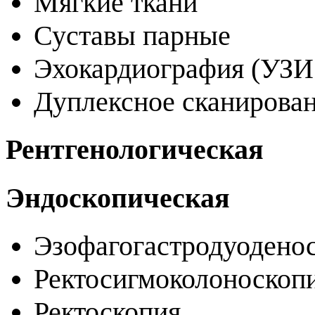
Мягкие ткани
Суставы парные
Эхокардиография (УЗИ
Дуплексное сканирова
Рентгенологическая
Эндоскопическая
Эзофагогастродуодено
Ректосигмоколоноскоп
Ректоскопия