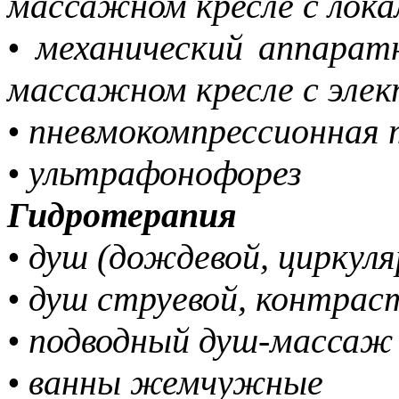
массажном кресле с лок
• механический аппара
массажном кресле с эл
• пневмокомпрессионн
• ультрафонофорез
Гидротерапия
• душ (дождевой, циркул
• душ струевой, контра
• подводный душ-масса
• ванны жемчужные