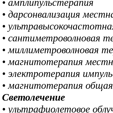
• амплипульстерапия
• дарсонвализация мест
• ультравысокочастотн
• сантиметроволновая т
• миллиметроволновая т
• магнитотерапия мест
• электротерапия импул
• магнитотерапия обща
Светолечение
• ультрафиолетовое обл