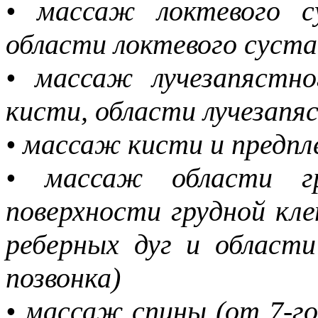
• массаж локтевого су
области локтевого суст
• массаж лучезапястно
кисти, области лучезапя
• массаж кисти и предпл
• массаж области гр
поверхности грудной кле
реберных дуг и области
позвонка)
• массаж спины (от 7-го