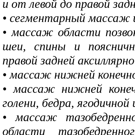
и от левой до правой зад
• сегментарный массаж 
• массаж области позво
шеи, спины и поясничн
правой задней аксиллярн
• массаж нижней конеч
• массаж нижней конеч
голени, бедра, ягодичной
• массаж тазобедренно
области тазобедренн