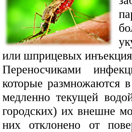
за
па
бо
ук
или шприцевых инъекция
Переносчиками инфек
которые размножаются в
медленно текущей водой
городских) их внешне м
них отклонено от пове