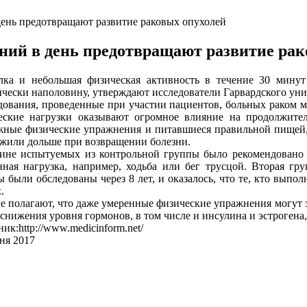
день предотвращают развитие раковых опухолей
ний в день предотвращают развитие рак
лка и небольшая физическая активность в течение 30 мину
ически наполовину, утверждают исследователи Гарвардского уни
дования, проведенные при участии пациентов, больных раком м
еские нагрузки оказывают огромное влияние на продолжите
жные физические упражнения и питавшиеся правильной пищей,
 жили дольше при возвращении болезни.
ине испытуемых из контрольной группы было рекомендовано 
нная нагрузка, например, ходьба или бег трусцой. Вторая г
 были обследованы через 8 лет, и оказалось, что те, кто выпо
.
е полагают, что даже умеренные физические упражнения могут з
 снижения уровня гормонов, в том числе и инсулина и эстроген
ик:http://www.medicinform.net/
ня 2017