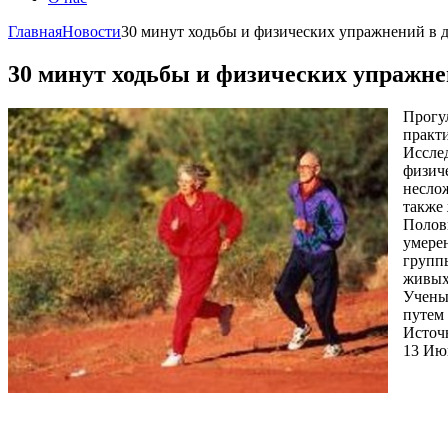
Главная
Новости
30 минут ходьбы и физических упражнений в 
30 минут ходьбы и физических упражне
Прогу
практ
Иссле
физич
несло
также
Полов
умере
группы
живых
Учены
путем
Источн
13 Ию