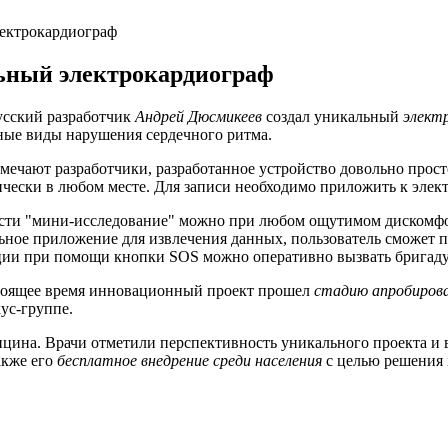
лектрокардиограф
льный электрокардиограф
усский разработчик
Андрей Дюсмикеев
создал уникальный
элект
ные виды нарушения сердечного ритма.
мечают разработчики, разработанное устройство довольно прост
ически в любом месте. Для записи необходимо приложить к элек
сти "мини-исследование" можно при любом ощутимом дискомфорт
ьное приложение для извлечения данных, пользователь сможет п
ции при помощи кнопки SOS можно оперативно вызвать бригаду
тоящее время инновационный проект прошел
стадию апробиров
ус-группе.
ицина. Врачи отметили перспективность уникального проекта и 
также его
бесплатное внедрение среди населения
с целью решения г