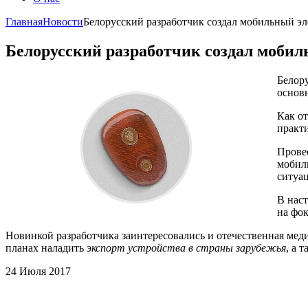
Главная
Новости
Белорусский разработчик создал мобильный э
Белорусский разработчик создал моби
Белор
основ
Как от
практ
Прове
мобил
ситуа
В нас
на фок
Новинкой разработчика заинтересовались и отечественная мед
планах наладить
экспорт устройства в страны зарубежья
, а 
24 Июля 2017