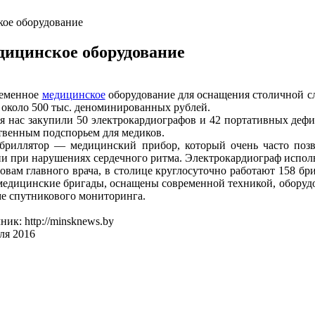
кое оборудование
дицинское оборудование
еменное
медицинское
оборудование для оснащения столичной сл
 около 500 тыс. деноминированных рублей.
 нас закупили 50 электрокардиографов и 42 портативных дефи
твенным подспорьем для медиков.
риллятор — медицинский прибор, который очень часто позв
ии при нарушениях сердечного ритма. Электрокардиограф исполь
овам главного врача, в столице круглосуточно работают 158 б
 медицинские бригады, оснащены современной техникой, обору
ме спутникового мониторинга.
ик: http://minsknews.by
ля 2016