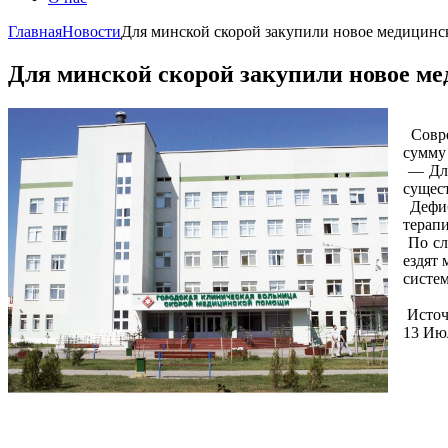
Главная
Новости
Для минской скорой закупили новое медицинс
Для минской скорой закупили новое ме
Совр
сумму
— Для
сущес
Дефиб
терап
По сл
ездят
систе
Источн
13 Ию