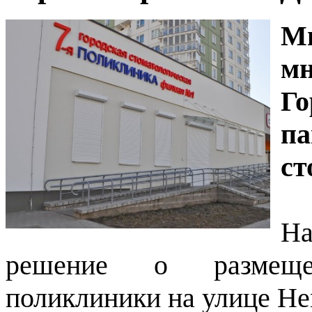
М
м
Го
п
ст
Н
решение о размещен
поликлиники на улице Не