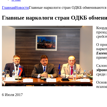
Главная
Новости
Главные наркологи стран ОДКБ обмениваются 
Главные наркологи стран ОДКБ обмени
Коорд
прохо
средс
О проф
наркот
Евген
приме
Склон
здрав
среди 
Основ
психо
6 Июля 2017