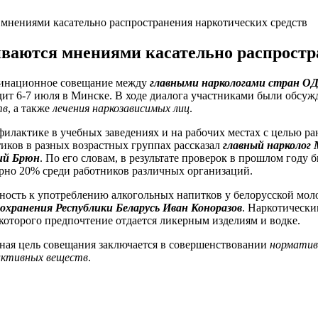
мнениями касательно распространения наркотических средств
ваются мнениями касательно распростр
инационное совещание между
главными наркологами стран О
дит 6-7 июля в Минске. В ходе диалога участниками были обс
тв
, а также
лечения наркозависимых лиц
.
илактике в учебных заведениях и на рабочих местах с целью р
иков в разных возрастных группах рассказал
главный нарколог
ий Брюн
. По его словам, в результате проверок в прошлом год
рно 20% среди работников различных организаций.
ность к употреблению алкогольных напитков у белорусской мо
оохранения Республики Беларусь Иван Коноразов
. Наркотически
которого предпочтение отдается ликерным изделиям и водке.
ная цель совещания заключается в совершенствовании
норматив
активных веществ
.