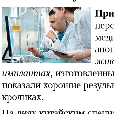
При
пер
меди
ано
жив
имплантах
, изготовленн
показали хорошие резуль
кроликах.
На днях китайским специ