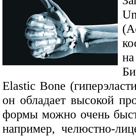
За
Un
(A
ко
на
Би
Elastic Bone (гиперэласт
он обладает высокой пр
формы можно очень быст
например, челюстно-лиц