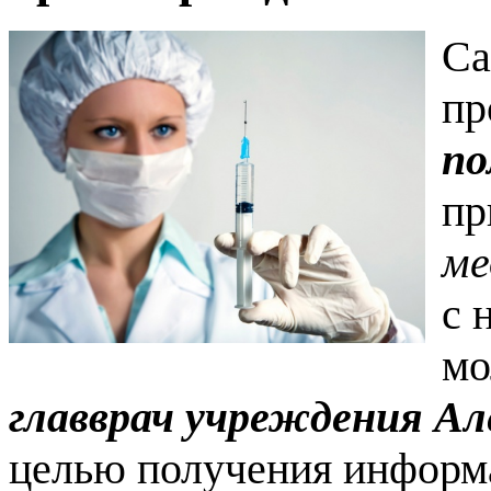
Са
пр
по
пр
ме
с 
мо
главврач учреждения Ал
целью получения информ