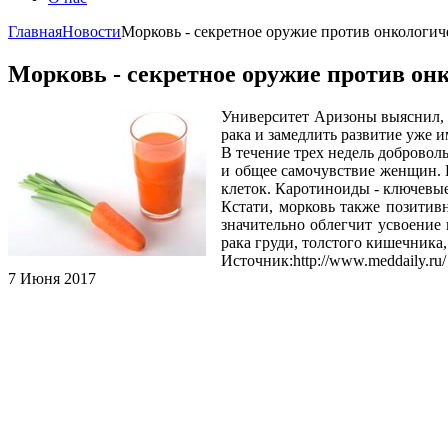
Главная
Новости
Морковь - секретное оружие против онкологич
Морковь - секретное оружие против он
Университет Аризоны выяснил, 
рака и замедлить развитие уже 
В течение трех недель доброво
и общее самочувствие женщин. 
клеток. Каротиноиды - ключевы
Кстати, морковь также позитивн
значительно облегчит усвоение 
рака груди, толстого кишечника,
Источник:http://www.meddaily.ru/
7 Июня 2017