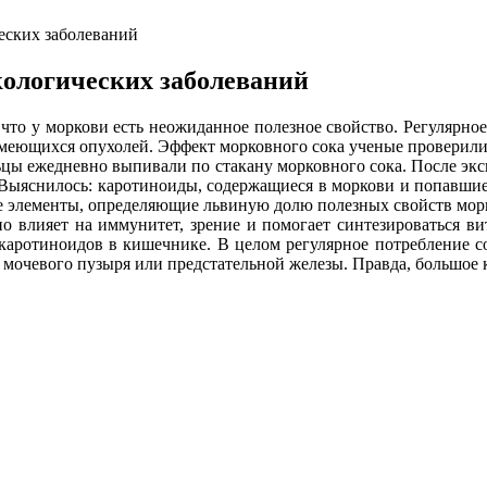
еских заболеваний
кологических заболеваний
что у моркови есть неожиданное полезное свойство. Регулярно
имеющихся опухолей. Эффект морковного сока ученые проверили
льцы ежедневно выпивали по стакану морковного сока. После э
Выяснилось: каротиноиды, содержащиеся в моркови и попавшие
е элементы, определяющие львиную долю полезных свойств мор
о влияет на иммунитет, зрение и помогает синтезироваться ви
каротиноидов в кишечнике. В целом регулярное потребление со
 мочевого пузыря или предстательной железы. Правда, большое к