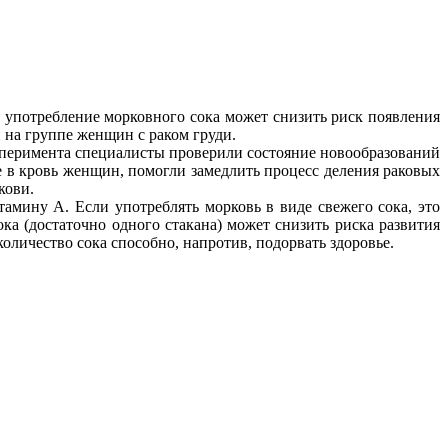
е употребление морковного сока может снизить риск появления
 на группе женщин с раком груди.
ксперимента специалисты проверили состояние новообразований
 в кровь женщин, помогли замедлить процесс деления раковых
кови.
тамину А. Если употреблять морковь в виде свежего сока, это
ка (достаточно одного стакана) может снизить риска развития
оличество сока способно, напротив, подорвать здоровье.