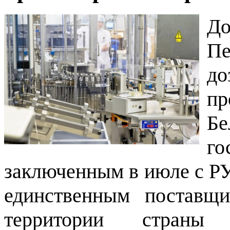
Д
Пе
д
пр
Б
г
заключенным в июле с Р
единственным поставщи
территории страны