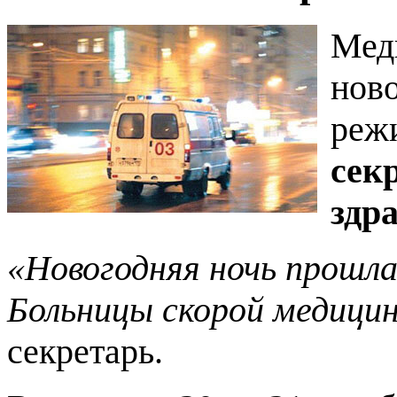
Мед
нов
реж
сек
здр
«Новогодняя ночь прошл
Больницы скорой медици
секретарь.