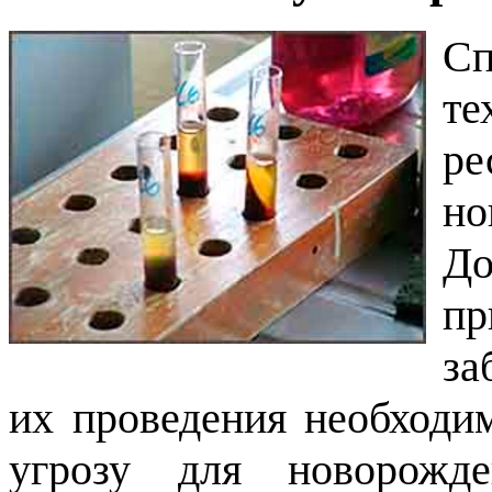
С
те
р
но
До
п
за
их проведения необходи
угрозу для новорожде