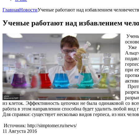
Главная
Новости
Ученые работают над избавлением человечеств
Ученые работают над избавлением чело
Ученые
основ
Уже и
Альцг
подав
герпе
при е
протя
актив
Проти
разре
разрыв
из клеток. Эффективность цепочки не была одинаковой со все
работа в этом направлении способна будет удалить любой вид г
Для справки: существует несколько видов герпеса, из них чел
Источник: http://simptomer.ru/news/
11 Августа 2016