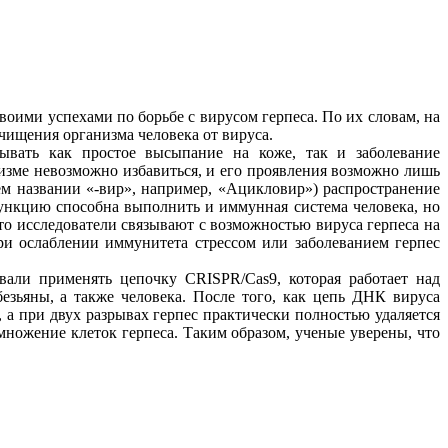
оими успехами по борьбе с вирусом герпеса. По их словам, на
ищения организма человека от вируса.
ывать как простое высыпание на коже, так и заболевание
низме невозможно избавиться, и его проявления возможно лишь
ем названии «-вир», например, «Ацикловир») распространение
функцию способна выполнить и иммунная система человека, но
то исследователи связывают с возможностью вируса герпеса на
и ослаблении иммунитета стрессом или заболеванием герпес
али применять цепочку CRISPR/Cas9, которая работает над
езьяны, а также человека. После того, как цепь ДНК вируса
 а при двух разрывах герпес практически полностью удаляется
множение клеток герпеса. Таким образом, ученые уверены, что
.