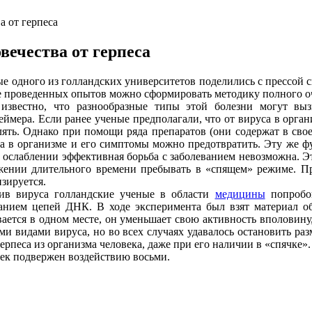
а от герпеса
вечества от герпеса
 одного из голландских университетов поделились с прессой св
е проведенных опытов можно сформировать методику полного оч
звестно, что разнообразные типы этой болезни могут выз
еймера. Если ранее ученые предполагали, что от вируса в орга
лять. Однако при помощи ряда препаратов (они содержат в сво
са в организме и его симптомы можно предотвратить. Эту же 
е ослаблении эффективная борьба с заболеванием невозможна. Э
жении длительного времени пребывать в «спящем» режиме. Пр
изируется.
в вируса голландские ученые в области
медицины
попробов
занием цепей ДНК. В ходе эксперимента был взят материал об
ается в одном месте, он уменьшает свою активность вполовину,
ми видами вируса, но во всех случаях удавалось остановить раз
ерпеса из организма человека, даже при его наличии в «спячке»
овек подвержен воздействию восьми.