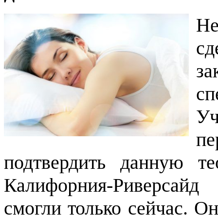
Н
сд
з
сп
Уч
п
подтвердить данную те
Калифорния-Риверсайд (
смогли только сейчас. Он