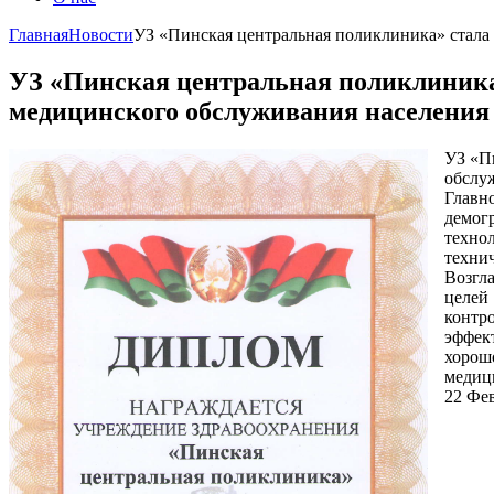
Главная
Новости
УЗ «Пинская центральная поликлиника» стала 
УЗ «Пинская центральная поликлиника»
медицинского обслуживания населения 
УЗ «П
обслуж
Главн
демог
техно
техни
Возгл
целей
контр
эффек
хорош
медиц
22 Фе