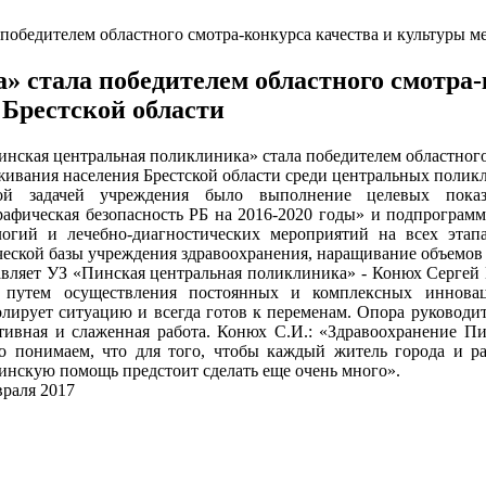
победителем областного смотра-конкурса качества и культуры м
 стала победителем областного смотра-
Брестской области
инская центральная поликлиника» стала победителем областного
ивания населения Брестской области среди центральных поликл
ой задачей учреждения было выполнение целевых показ
рафическая безопасность РБ на 2016-2020 годы» и подпрограм
логий и лечебно-диагностических мероприятий на всех этап
ческой базы учреждения здравоохранения, наращивание объемов
авляет УЗ «Пинская центральная поликлиника» - Конюх Сергей
 путем осуществления постоянных и комплексных инноваци
олирует ситуацию и всегда готов к переменам. Опора руковод
тивная и слаженная работа. Конюх С.И.: «Здравоохранение П
о понимаем, что для того, чтобы каждый житель города и р
инскую помощь предстоит сделать еще очень много».
враля 2017