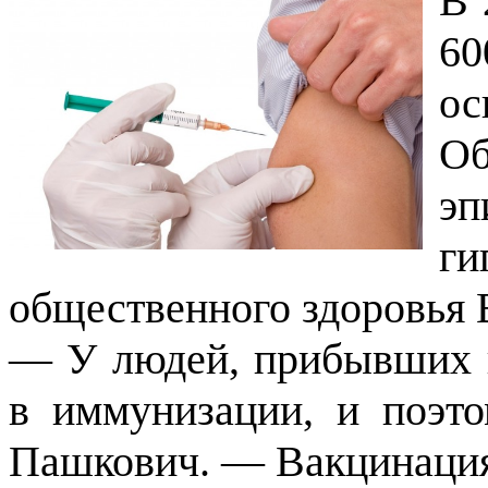
В 
60
ос
Об
эп
г
общественного здоровья
— У людей, прибывших в
в иммунизации, и поэт
Пашкович. — Вакцинация 