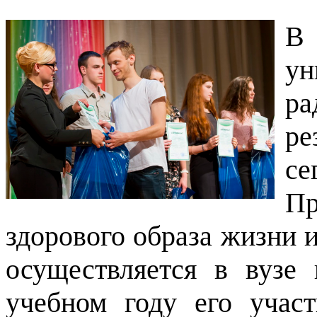
В
у
ра
ре
се
Пр
здорового образа жизни 
осуществляется в вузе
учебном году его учас