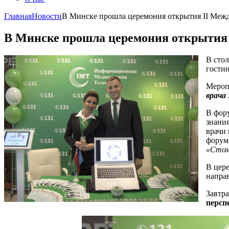
Главная
Новости
В Минске прошла церемония открытия II Меж
В Минске прошла церемония открытия 
В сто
гости
Мероп
врача
В фор
знани
врачи
форум
«Стом
В цер
напра
Завтра
персп