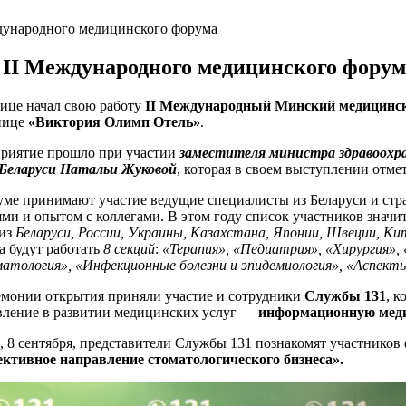
дународного медицинского форума
II Международного медицинского форум
лице начал свою работу
II Международный Минский медицинс
нице
«Виктория Олимп Отель»
.
риятие прошло при участии
заместителя министра здравоохра
 Беларуси Натальи Жуковой
, которая в своем выступлении отм
уме принимают участие ведущие специалисты из Беларуси и стра
ями и опытом с коллегами. В этом году список участников знач
 из
Беларуси, России, Украины, Казахстана, Японии, Швеции, Ки
а будут работать
8 секций
:
«Терапия», «Педиатрия», «Хирургия», 
атология», «Инфекционные болезни и эпидемиология», «Аспекты
емонии открытия приняли участие и сотрудники
Службы 131
, 
вление в развитии медицинских услуг —
информационную меди
, 8 сентября, представители Службы 131 познакомят участников
ективное направление стоматологического бизнеса».