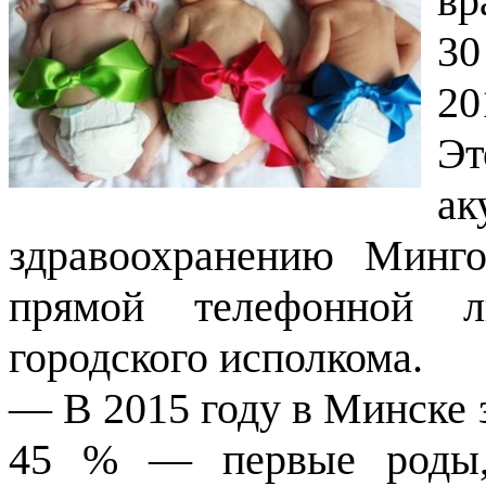
вр
30
20
Эт
а
здравоохранению Минго
прямой телефонной л
городского исполкома.
— В 2015 году в Минске з
45 % — первые роды,