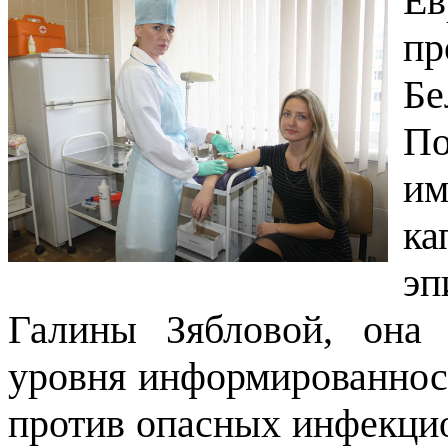
Е
пр
Бе
П
и
ка
эп
Галины Зябловой, она
уровня информированнос
против опасных инфекци